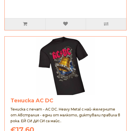
Тениска AC DC
Тениска с печат - AC DC. Heavy Metal с най-железните
от Австралия - едни от малкото, диктували правила в
рока. ЕЙ СИ ДИ СИ са майс..
€17.60