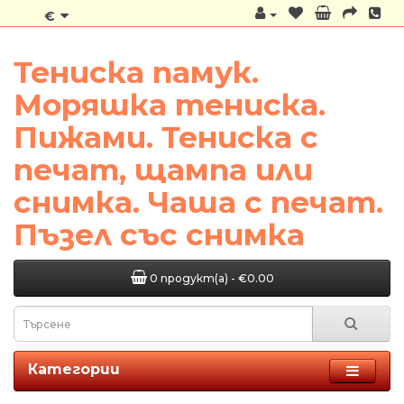
€
Тениска памук.
Моряшка тениска.
Пижами. Тениска с
печат, щампа или
снимка. Чаша с печат.
Пъзел със снимка
0 продукт(а) - €0.00
Категории