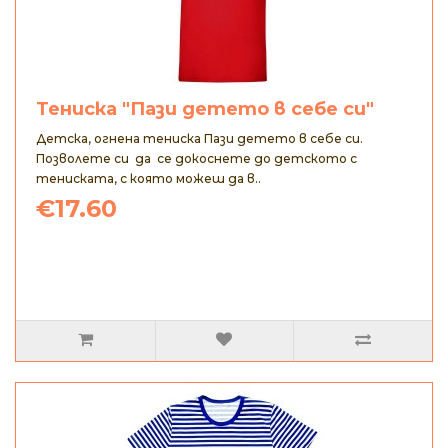
Тениска "Пази детето в себе си"
Детска, огнена тениска Пази детето в себе си.
Позволете си да се докоснете до детското с
тениската, с която можеш да в..
€17.60