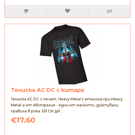
Тениска AC DC с китара
Тениска AC DC с печат. Heavy Metal с еталона при Heavy
Metal-а от Австралия - едни от малкото, диктували
правила в рока. ЕЙ СИ ДИ ..
€17.60