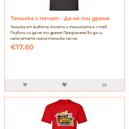
Тениска с печат - Да не ти дреме
Тениска от живота. Когато и тениската е с теб.
Позволи си да не ти дреме! Предлагаме ви да си
напечатате смела тениска със на..
€17.60