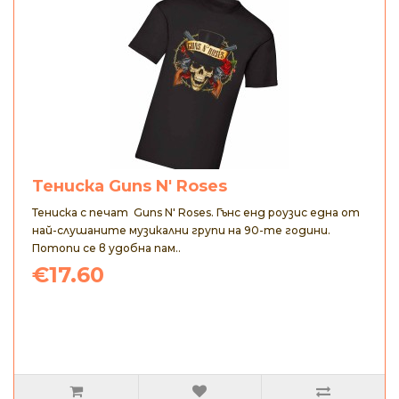
Тениска Guns N' Roses
Тениска с печат Guns N' Roses. Гънс енд роузис една от
най-слушаните музикални групи на 90-те години.
Потопи се в удобна пам..
€17.60