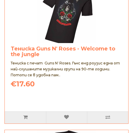
Тениска Guns N' Roses - Welcome to
the jungle
Тениска с печат Guns N' Roses. Гънс енд роузис една от
най-слушаните музикални групи на 90-те години.
Потопи се в удобна пам..
€17.60