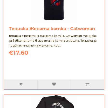
Тениска Жената котка - Catwoman
Тениска с печат на Жената котка. Catwoman тениска
за въвлечените в играта на котка и мишка. Тениска за
подвластните на жените, кои..
€17.60