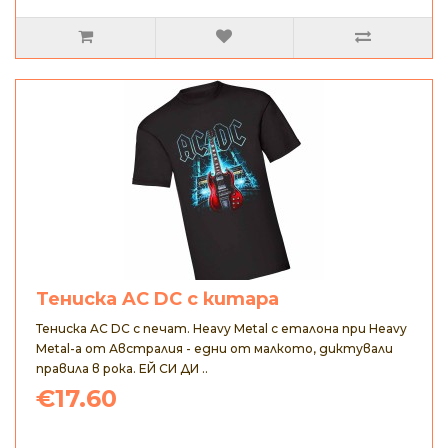
Тениска AC DC с китара
Тениска AC DC с печат. Heavy Metal с еталона при Heavy
Metal-а от Австралия - едни от малкото, диктували
правила в рока. ЕЙ СИ ДИ ..
€17.60