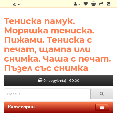
€
Тениска памук.
Моряшка тениска.
Пижами. Тениска с
печат, щампа или
снимка. Чаша с печат.
Пъзел със снимка
0 продукт(а) - €0.00
Категории