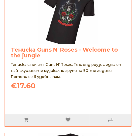
Тениска Guns N' Roses - Welcome to
the jungle
Тениска с печат Guns N' Roses. Гънс енд роузис една от
най-слушаните музикални групи на 90-те години.
Потопи се в удобна пам..
€17.60