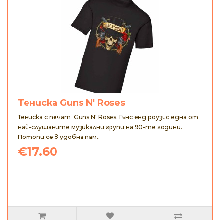
Тениска Guns N' Roses
Тениска с печат Guns N' Roses. Гънс енд роузис една от
най-слушаните музикални групи на 90-те години.
Потопи се в удобна пам..
€17.60