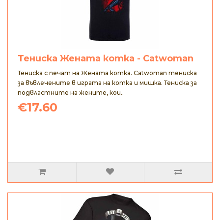
Тениска Жената котка - Catwoman
Тениска с печат на Жената котка. Catwoman тениска
за въвлечените в играта на котка и мишка. Тениска за
подвластните на жените, кои..
€17.60