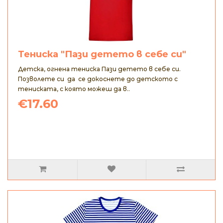
Тениска "Пази детето в себе си"
Детска, огнена тениска Пази детето в себе си.
Позволете си да се докоснете до детското с
тениската, с която можеш да в..
€17.60