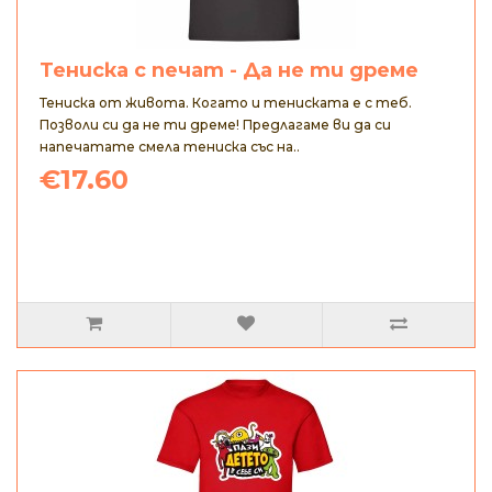
Тениска с печат - Да не ти дреме
Тениска от живота. Когато и тениската е с теб.
Позволи си да не ти дреме! Предлагаме ви да си
напечатате смела тениска със на..
€17.60