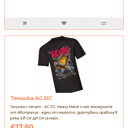
Тениска AC DC
Тениска с печат - AC DC. Heavy Metal с най-железните
от Австралия - едни от малкото, диктували правила в
рока. ЕЙ СИ ДИ СИ са майс..
€17.60