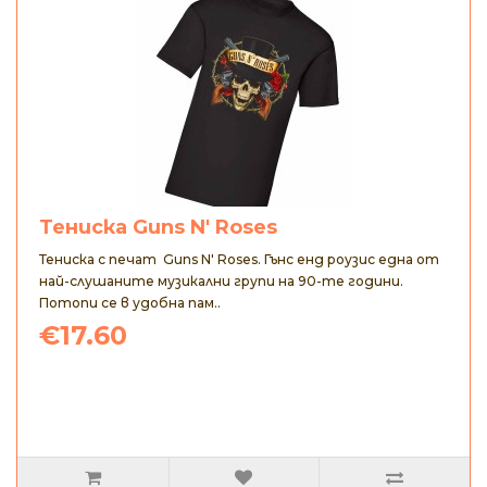
Тениска Guns N' Roses
Тениска с печат Guns N' Roses. Гънс енд роузис една от
най-слушаните музикални групи на 90-те години.
Потопи се в удобна пам..
€17.60