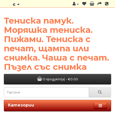
€
Тениска памук.
Моряшка тениска.
Пижами. Тениска с
печат, щампа или
снимка. Чаша с печат.
Пъзел със снимка
0 продукт(а) - €0.00
Категории