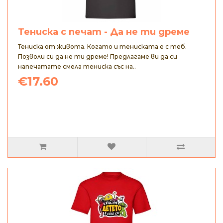
Тениска с печат - Да не ти дреме
Тениска от живота. Когато и тениската е с теб.
Позволи си да не ти дреме! Предлагаме ви да си
напечатате смела тениска със на..
€17.60