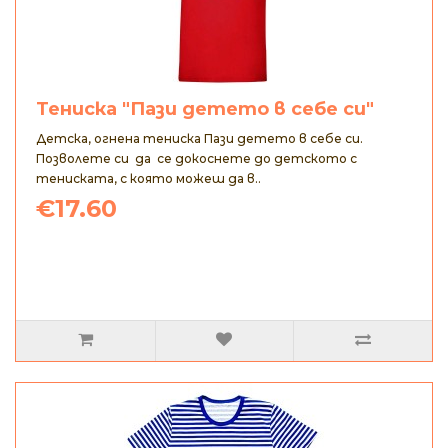
Тениска "Пази детето в себе си"
Детска, огнена тениска Пази детето в себе си.
Позволете си да се докоснете до детското с
тениската, с която можеш да в..
€17.60