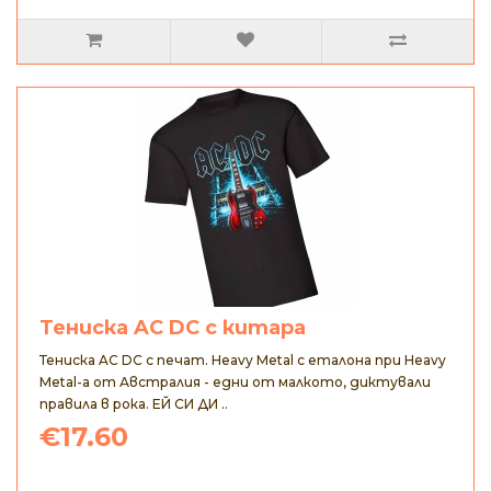
Тениска AC DC с китара
Тениска AC DC с печат. Heavy Metal с еталона при Heavy
Metal-а от Австралия - едни от малкото, диктували
правила в рока. ЕЙ СИ ДИ ..
€17.60