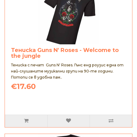
Тениска Guns N' Roses - Welcome to
the jungle
Тениска с печат Guns N' Roses. Гънс енд роузис една от
най-слушаните музикални групи на 90-те години.
Потопи се в удобна пам..
€17.60