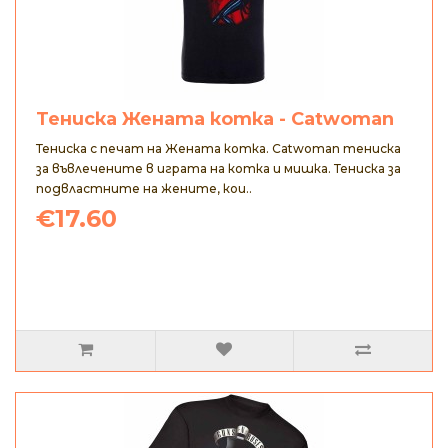
Тениска Жената котка - Catwoman
Тениска с печат на Жената котка. Catwoman тениска
за въвлечените в играта на котка и мишка. Тениска за
подвластните на жените, кои..
€17.60