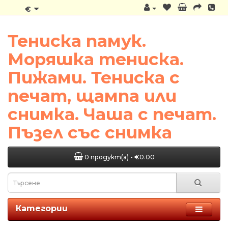
€
Тениска памук.
Моряшка тениска.
Пижами. Тениска с
печат, щампа или
снимка. Чаша с печат.
Пъзел със снимка
0 продукт(а) - €0.00
Категории