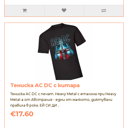
Тениска AC DC с китара
Тениска AC DC с печат. Heavy Metal с еталона при Heavy
Metal-а от Австралия - едни от малкото, диктували
правила в рока. ЕЙ СИ ДИ ..
€17.60