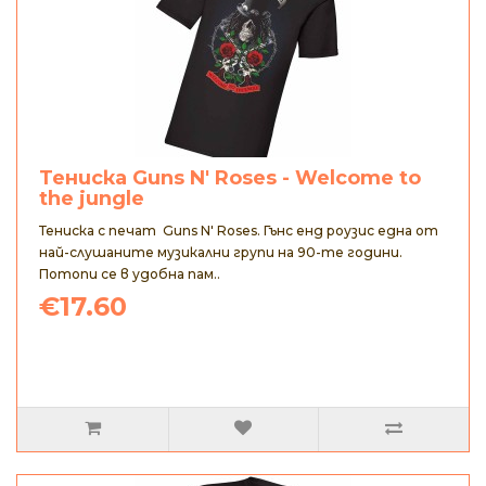
Тениска Guns N' Roses - Welcome to
the jungle
Тениска с печат Guns N' Roses. Гънс енд роузис една от
най-слушаните музикални групи на 90-те години.
Потопи се в удобна пам..
€17.60