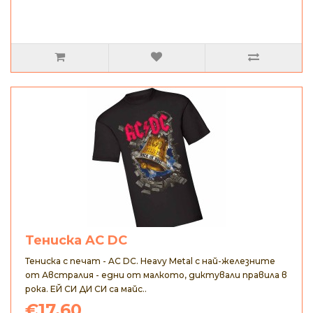
Тениска AC DC
Тениска с печат - AC DC. Heavy Metal с най-железните
от Австралия - едни от малкото, диктували правила в
рока. ЕЙ СИ ДИ СИ са майс..
€17.60