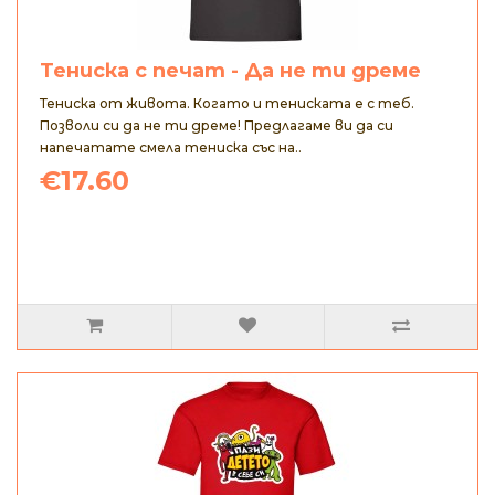
Тениска с печат - Да не ти дреме
Тениска от живота. Когато и тениската е с теб.
Позволи си да не ти дреме! Предлагаме ви да си
напечатате смела тениска със на..
€17.60