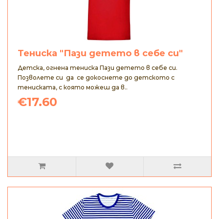
Тениска "Пази детето в себе си"
Детска, огнена тениска Пази детето в себе си.
Позволете си да се докоснете до детското с
тениската, с която можеш да в..
€17.60