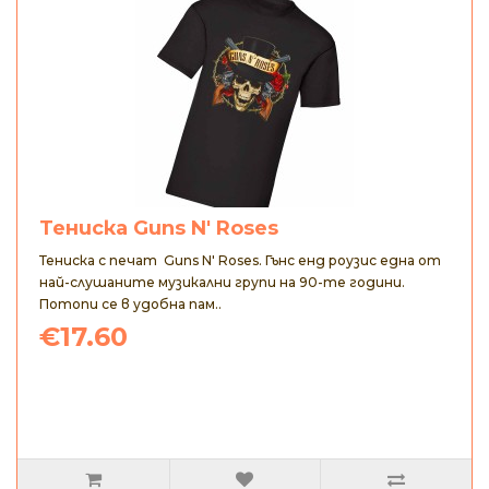
Тениска Guns N' Roses
Тениска с печат Guns N' Roses. Гънс енд роузис една от
най-слушаните музикални групи на 90-те години.
Потопи се в удобна пам..
€17.60