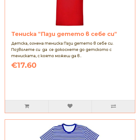
Тениска "Пази детето в себе си"
Детска, огнена тениска Пази детето в себе си.
Позволете си да се докоснете до детското с
тениската, с която можеш да в..
€17.60