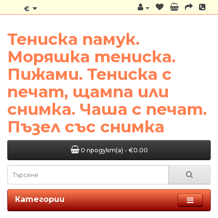
€
Тениска памук.
Моряшка тениска.
Пижами. Тениска с
печат, щампа или
снимка. Чаша с печат.
Пъзел със снимка
0 продукт(а) - €0.00
Категории