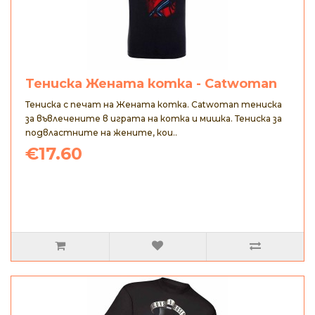
Тениска Жената котка - Catwoman
Тениска с печат на Жената котка. Catwoman тениска
за въвлечените в играта на котка и мишка. Тениска за
подвластните на жените, кои..
€17.60