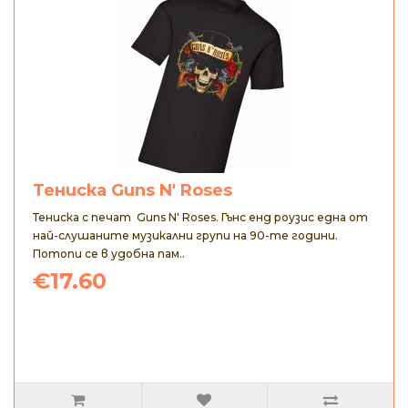
Тениска Guns N' Roses
Тениска с печат Guns N' Roses. Гънс енд роузис една от
най-слушаните музикални групи на 90-те години.
Потопи се в удобна пам..
€17.60