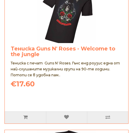
Тениска Guns N' Roses - Welcome to
the jungle
Тениска с печат Guns N' Roses. Гънс енд роузис една от
най-слушаните музикални групи на 90-те години.
Потопи се в удобна пам..
€17.60