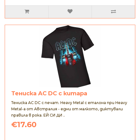
Тениска AC DC с китара
Тениска AC DC с печат. Heavy Metal с еталона при Heavy
Metal-а от Австралия - едни от малкото, диктували
правила в рока. ЕЙ СИ ДИ ..
€17.60