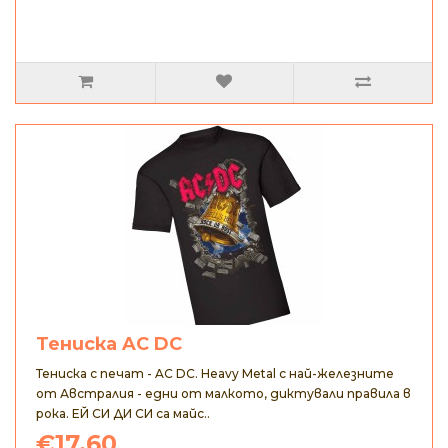
Тениска AC DC
Тениска с печат - AC DC. Heavy Metal с най-железните
от Австралия - едни от малкото, диктували правила в
рока. ЕЙ СИ ДИ СИ са майс..
€17.60