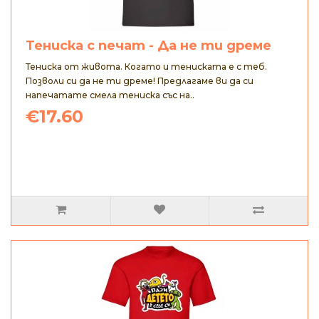
Тениска с печат - Да не ти дреме
Тениска от живота. Когато и тениската е с теб.
Позволи си да не ти дреме! Предлагаме ви да си
напечатате смела тениска със на..
€17.60