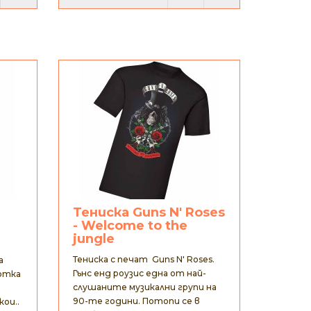
Тениска Guns N' Roses
- Welcome to the
jungle
Тениска с печат Guns N' Roses.
а
Гънс енд роузис една от най-
отка
слушаните музикални групи на
90-те години. Потопи се в
ои..