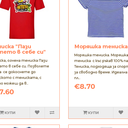
ниска "Пази
Моряшка тениска
тето в себе си"
Моряшка тениска. Моряшк
ка, огнена тениска Пази
тениска с къс ръкав 100% па
то в себе си. Позволете
Тениска, подходяща за спор
а се докоснете до
за свободно време. Идеална
кото с тениската, с
пл..
о можеш да в..
€8.70
7.60
КУПИ
КУПИ