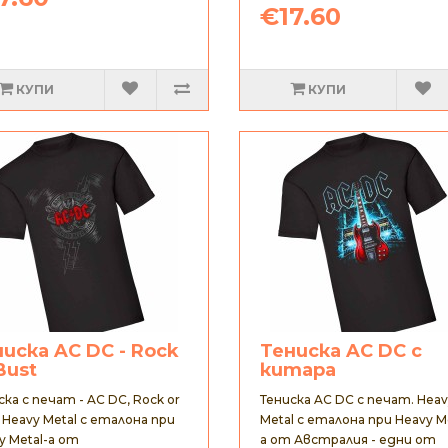
€17.60
КУПИ
КУПИ
иска AC DC - Rock
Тениска AC DC с
Bust
китара
ска с печат - AC DC, Rock or
Тениска AC DC с печат. Hea
. Heavy Metal с еталона при
Metal с еталона при Heavy M
y Metal-а от
а от Австралия - едни от