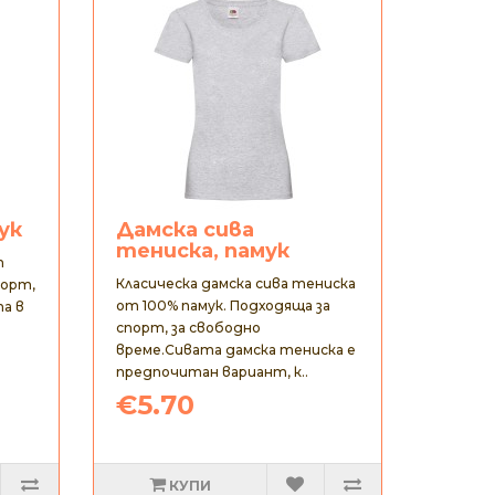
ук
Дамска сива
тениска, памук
т
Класическа дамска сива тениска
порт,
от 100% памук. Подходяща за
та в
спорт, за свободно
време.Сивата дамска тениска е
предпочитан вариант, к..
€5.70
КУПИ