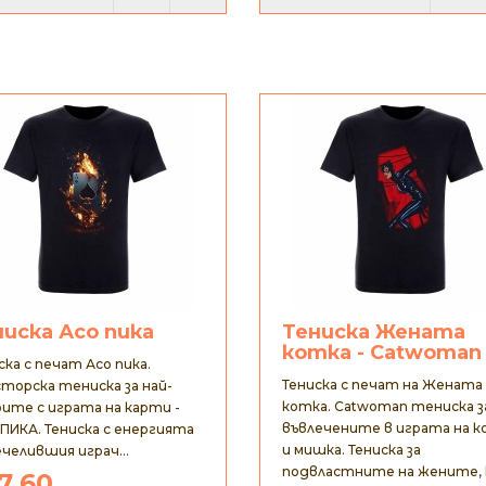
ниска Асо пика
Тениска Жената
котка - Catwoman
ска с печат Асо пика.
Тениска с печат на Жената
торска тениска за най-
котка. Catwoman тениска з
ите с играта на карти -
въвлечените в играта на к
ПИКА. Тениска с енергията
и мишка. Тениска за
ечелившия играч...
подвластните на жените, к
7.60