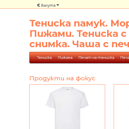
€
Валута
Тениска памук. Мо
Пижами. Тениска с
снимка. Чаша с пе
Тениска
Пижама
Печат на тениска
Печ
Продукти на фокус