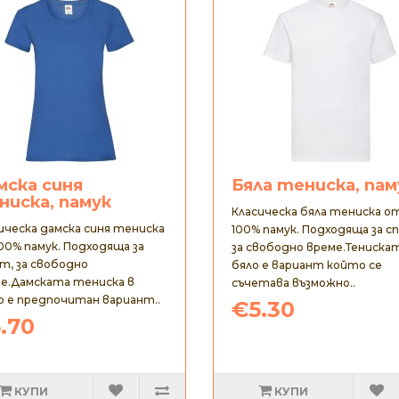
мска синя
Бяла тениска, пам
ниска, памук
Класическа бяла тениска о
ическа дамска синя тениска
100% памук. Подходяща за с
00% памук. Подходяща за
за свободно време.Тениска
т, за свободно
бяло е вариант който се
е.Дамската тениска в
съчетава възможно..
о е предпочитан вариант..
€5.30
.70
КУПИ
КУПИ