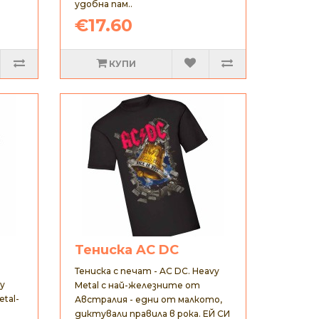
удобна пам..
€17.60
КУПИ
Тениска AC DC
Тениска с печат - AC DC. Heavy
vy
Metal с най-железните от
etal-
Австралия - едни от малкото,
диктували правила в рока. ЕЙ СИ