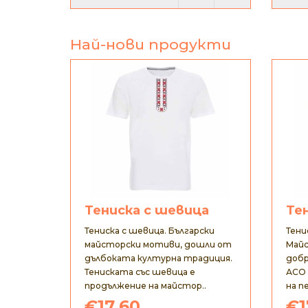
Най-нови продукти
Тениска с шевица
Те
Тениска с шевица. Български
Тени
майсторски мотиви, дошли от
Майс
дълбоката културна традиция.
добр
Тениската със шевица е
АСО 
продължение на майстор..
на п
€17.60
€1