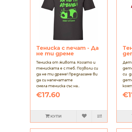
Тениска с печат - Да
Те
не ти дреме
де
Тениска от живота. Когато и
Детс
тениската е с теб. Позволи си
дете
да не ти дреме! Предлагаме ви
си д
да си напечатате
детс
смела тениска със на..
коят
€17.60
€1
КУПИ