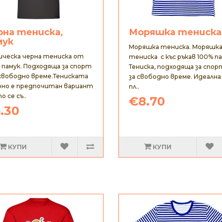
рна тениска,
Моряшка тениска
мук
Моряшка тениска. Моряшк
ическа черна тениска от
тениска с къс ръкав 100% па
 памук. Подходяща за спорт
Тениска, подходяща за спор
 свободно време.Тениската
за свободно време. Идеална
рно е предпочитан вариант
пл..
о се съ..
€8.70
.30
КУПИ
КУПИ