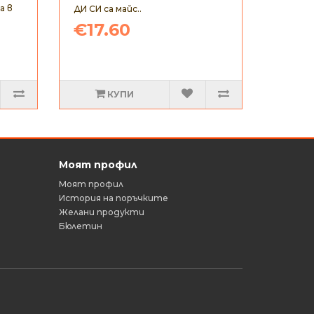
а в
ДИ СИ са майс..
€17.60
КУПИ
Моят профил
Моят профил
История на поръчките
Желани продукти
Бюлетин