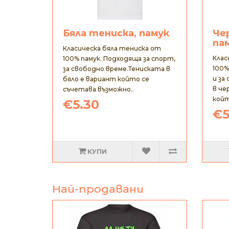
Бяла тениска, памук
Че
па
Класическа бяла тениска от
Клас
100% памук. Подходяща за спорт,
100%
за свободно време.Тениската в
и за
бяло е вариант който се
в че
съчетава възможно..
койт
€5.30
€5
КУПИ
Най-продавани