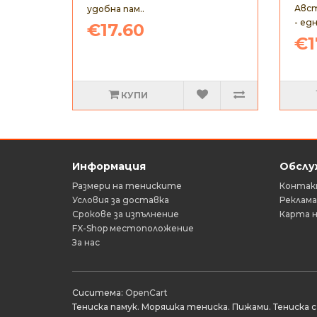
Авст
удобна пам..
- едн
€17.60
€1
КУПИ
Информация
Обслу
Размери на тениските
Контакт
Условия за доставка
Реклам
Срокове за изпълнение
Карта н
FX-Shop местоположение
За нас
Сиситема:
OpenCart
Тениска памук. Моряшка тениска. Пижами. Тениска с