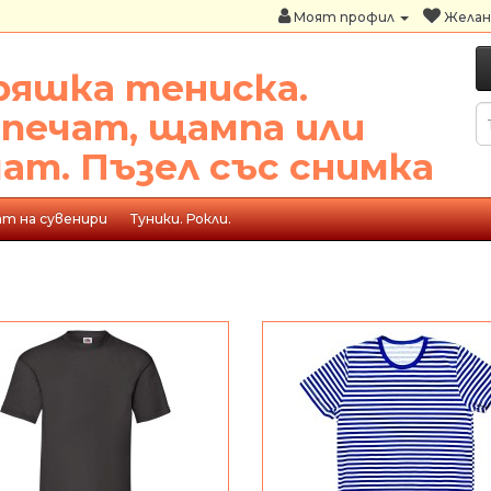
Моят профил
Желани
ряшка тениска.
 печат, щампа или
чат. Пъзел със снимка
ат на сувенири
Туники. Рокли.