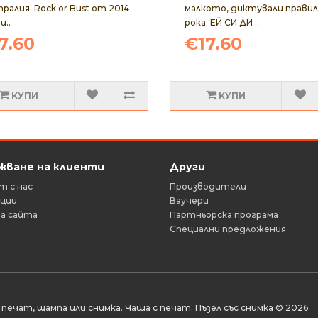
ралия Rock or Bust от 2014
малкото, диктували правил
и..
рока. ЕЙ СИ ДИ ..
7.60
€17.60
КУПИ
КУПИ
жване на клиенти
Други
 с нас
Производители
ации
Ваучери
а сайта
Партньорска програма
Специални предложения
 печат, щампа или снимка. Чаша с печат. Пъзел със снимка © 2026