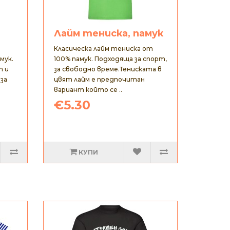
Лайм тениска, памук
а
Класическа лайм тениска от
мук.
100% памук. Подходяща за спорт,
т и
за свободно време.Тениската в
 за
цвят лайм е предпочитан
вариант който се ..
€5.30
КУПИ