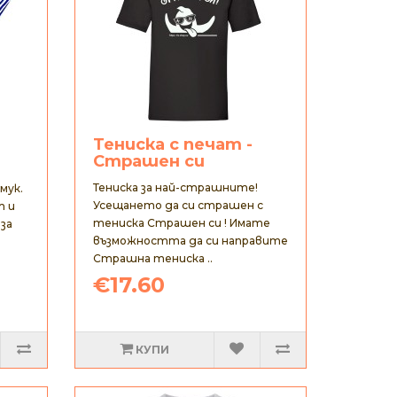
Тениска с печат -
Страшен си
а
Тениска за най-страшните!
мук.
Усещането да си страшен с
т и
тениска Страшен си ! Имате
 за
възможността да си направите
Страшна тениска ..
€17.60
КУПИ