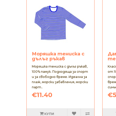
Моряшка тениска с
Да
дълъг ръкав
те
Моряшка тениска с дълъг ръкав,
Клас
100% памук. Подходяща за спорт
от 1
и за свободно време. Идеална за
спор
плаж, морски забавления, морски
врем
парт..
синь
€11.40
€5
КУПИ