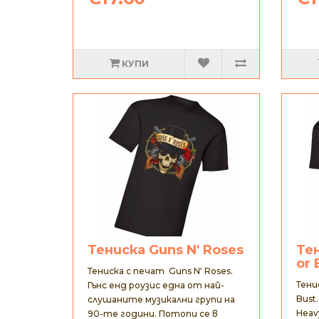
КУПИ
Тениска Guns N' Roses
Тен
or 
Тениска с печат Guns N' Roses.
Тени
Гънс енд роузис една от най-
Bust
слушаните музикални групи на
Heav
90-те години. Потопи се в