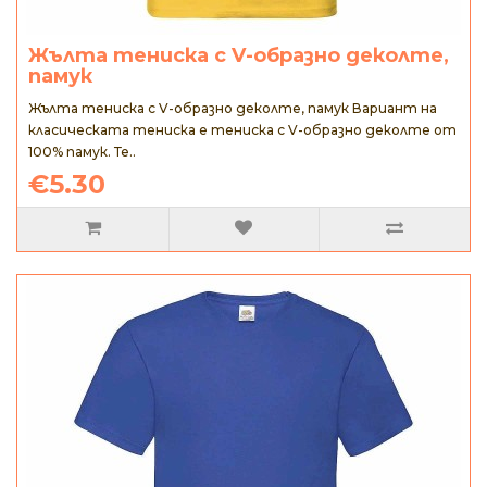
Жълта тениска с V-образно деколте,
памук
Жълта тениска с V-образно деколте, памук Вариант на
класическата тениска е тениска с V-образно деколте от
100% памук. Те..
€5.30