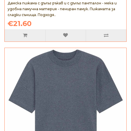
Дамска пижама с дълъг ръкав и с дълъг панталон - мека и
удобна памучна материя - пениран памук. Пижамата за
сладки сънища. Подходя..
€21.60