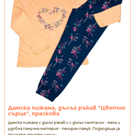
Дамска пижама, дълъг ръкав "Цветно
сърце", праскова
Дамска пижама с дълъг ръкав и с дълъг панталон - мека и
удобна памучна материя - пениран памук. Подходяща за
дългите студени нощи...