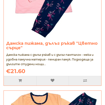
Дамска пижама, дълъг ръкав "Цветно
сърце"
Дамска пижама с дълъг ръкав и с дълъг панталон - мека и
удобна памучна материя - пениран памук. Подходяща за
дългите студени нощи...
€21.60