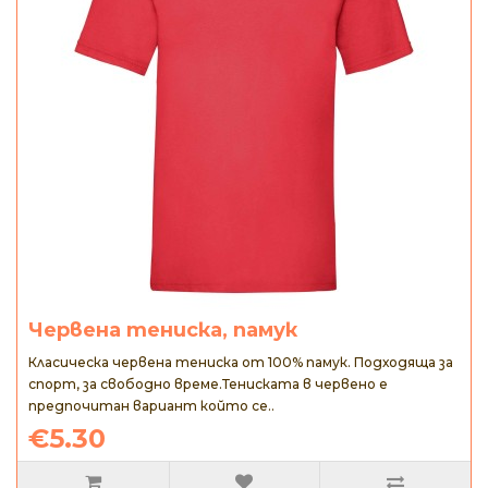
Червена тениска, памук
Класическа червена тениска от 100% памук. Подходяща за
спорт, за свободно време.Тениската в червено е
предпочитан вариант който се..
€5.30