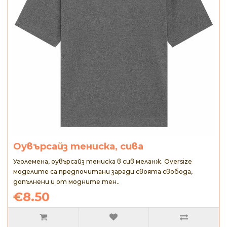
Оувърсайз тениска, сива
Уголемена, оувърсайз тениска в сив меланж. Oversize
моделите са предпочитани заради своята свобода,
допълнени и от модните тен..
€8.50