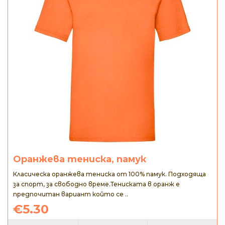
Оранжева тениска, памук
Класическа оранжева тениска от 100% памук. Подходяща
за спорт, за свободно време.Тениската в оранж е
предпочитан вариант който се ..
€5.30