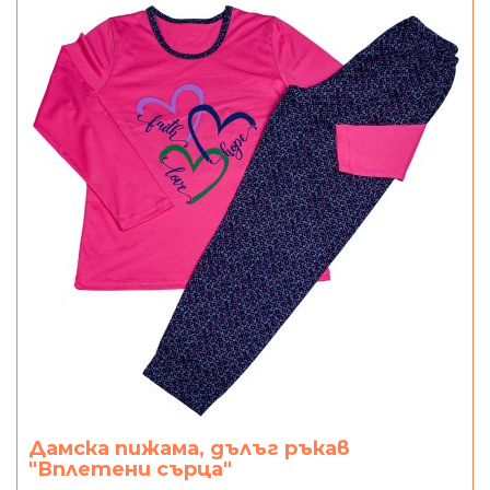
Дамска пижама, дълъг ръкав
"Вплетени сърца"