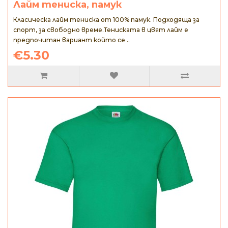
Лайм тениска, памук
Класическа лайм тениска от 100% памук. Подходяща за
спорт, за свободно време.Тениската в цвят лайм е
предпочитан вариант който се ..
€5.30