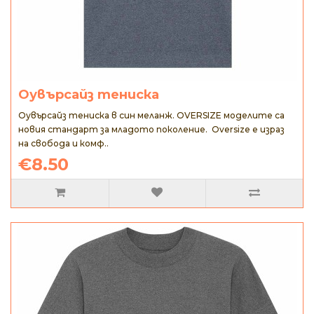
Оувърсайз тениска
Оувърсайз тениска в син меланж. OVERSIZE моделите са
новия стандарт за младото поколение. Oversize е израз
на свобода и комф..
€8.50