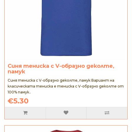
Синя тениска с V-образно деколте,
памук
Синя тениска с V-образно деколте, памук Вариант на
класическата тениска е тениска с V-образно деколте от
100% памук..
€5.30