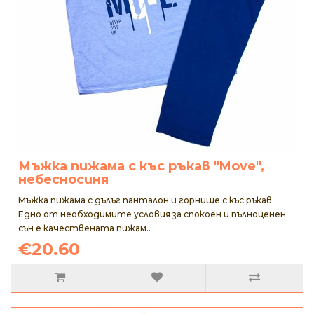
Мъжка пижама с къс ръкав "Move",
небесносиня
Mъжка пижама с дълъг панталон и горнище с къс ръкав.
Едно от необходимите условия за спокоен и пълноценен
сън е качествената пижам..
€20.60