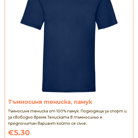
Тъмносиня тениска, памук
Тъмносиня тениска от 100% памук. Подходяща за спорт и
за свободно време.Тениската в тъмносиньо е
предпочитан вариант който се съче..
€5.30