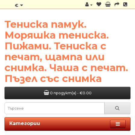
€
Тениска памук.
Моряшка тениска.
Пижами. Тениска с
печат, щампа или
снимка. Чаша с печат.
Пъзел със снимка
0 продукт(а) - €0.00
Категории