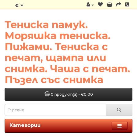
€
Тениска памук.
Моряшка тениска.
Пижами. Тениска с
печат, щампа или
снимка. Чаша с печат.
Пъзел със снимка
0 продукт(а) - €0.00
Категории